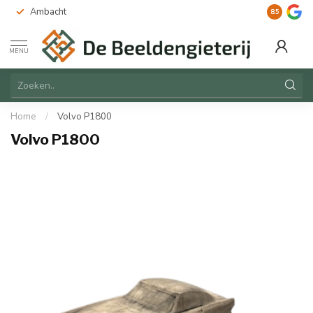
Ambacht
Duurzaam
8.5
MENU
Home
/
Volvo P1800
Volvo P1800