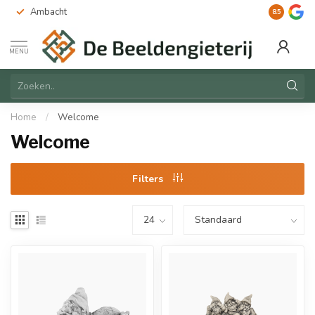
Ambacht
Duurzaam
8.5
MENU
Home
/
Welcome
Welcome
Filters