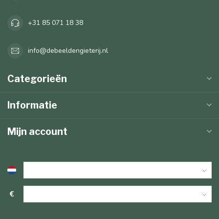
+31 85 071 18 38
info@debeeldengieterij.nl
Categorieën
Informatie
Mijn account
€