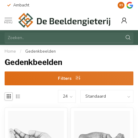
Ambacht
Duurzaam
8.5
MENU
Home
/
Gedenkbeelden
Gedenkbeelden
Filters