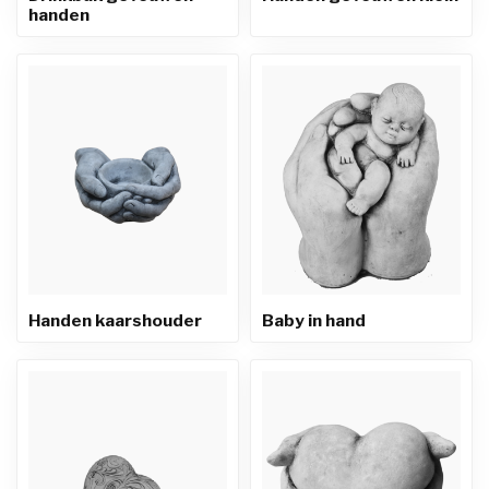
handen
Handen kaarshouder
Baby in hand