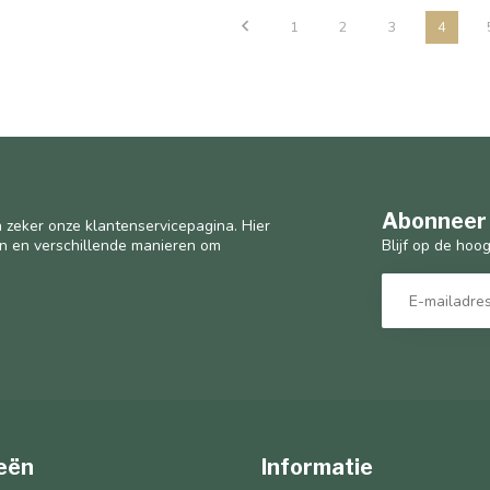
1
2
3
4
Abonneer 
 zeker onze klantenservicepagina. Hier
Blijf op de hoo
en en verschillende manieren om
eën
Informatie