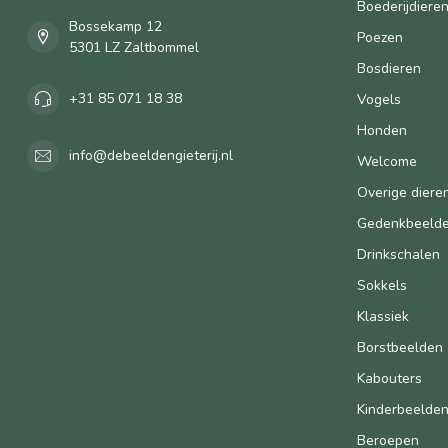
Boederijdiere
Bossekamp 12
Poezen
5301 LZ Zaltbommel
Bosdieren
+31 85 071 18 38
Vogels
Honden
info@debeeldengieterij.nl
Welcome
Overige diere
Gedenkbeeld
Drinkschalen
Sokkels
Klassiek
Borstbeelden
Kabouters
Kinderbeelde
Beroepen