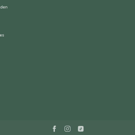
lden
es