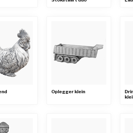
end
Oplegger klein
Dri
kle