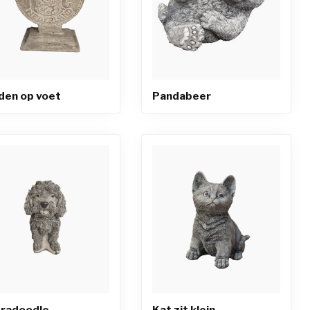
den op voet
Pandabeer
radoodle
Kat zit klein