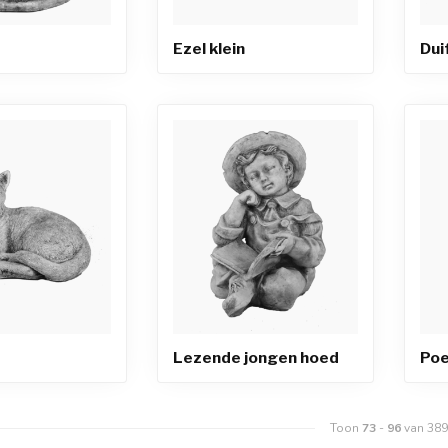
Ezel klein
Dui
Lezende jongen hoed
Poe
Toon
73
-
96
van 389