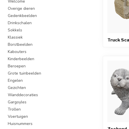
Welcome
Overige dieren
Gedenkbeelden
Drinkschalen
Sokkels
Klassiek
Truck Sca
Borstbeelden
Kabouters
Kinderbeelden
Beroepen
Grote tuinbeelden
Engelen
Gezichten
Wanddecoraties
Gargoyles
Trollen
Voertuigen
Huisnummers
Zeehond