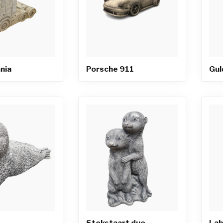
nia
Porsche 911
Gul
Stokstaart duo
Lab