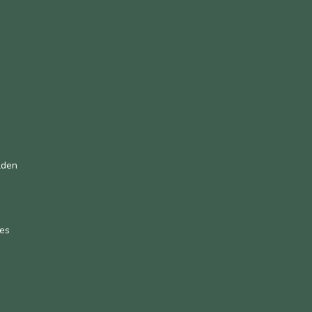
n
lden
es