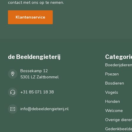
contact met ons op te nemen.
Klantenservice
de Beeldengieterij
Categori
Boederijdiere
Bossekamp 12
Poezen
5301 LZ Zaltbommel
Bosdieren
+31 85 071 18 38
Vogels
Honden
info@debeeldengieterij.nl
Welcome
Overige diere
Gedenkbeeld