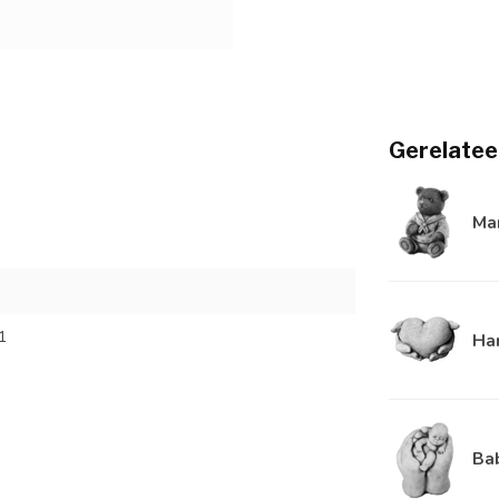
Gerelatee
Man
1
Ha
Bab