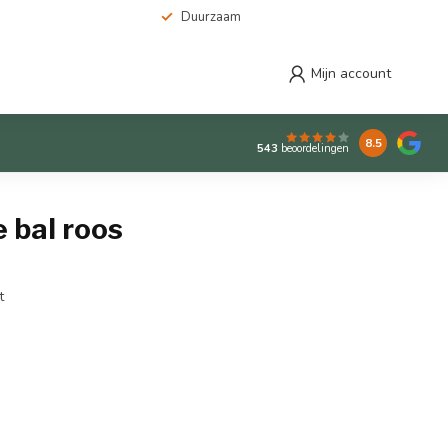
Duurzaam
Mijn account
8.5
543
beoordelingen
 bal roos
t