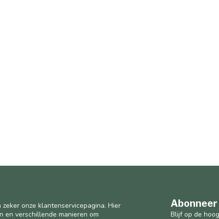
Abonneer 
 zeker onze klantenservicepagina. Hier
Blijf op de hoo
en en verschillende manieren om