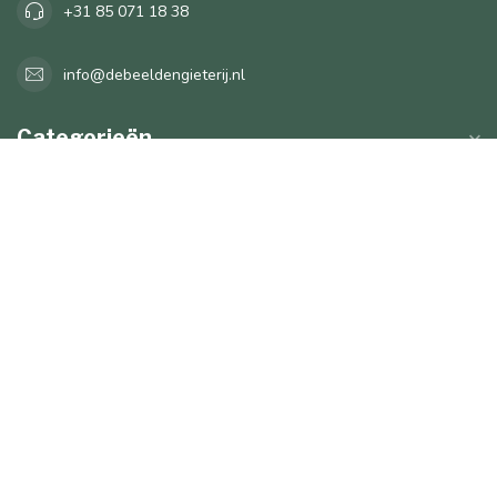
+31 85 071 18 38
info@debeeldengieterij.nl
Categorieën
Informatie
Mijn account
€