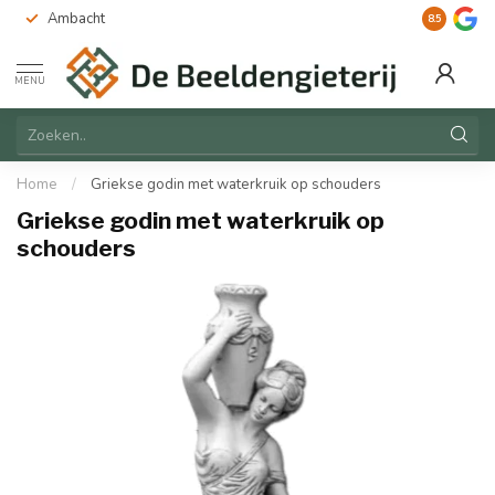
Ambacht
Duurzaam
8.5
MENU
Home
/
Griekse godin met waterkruik op schouders
Griekse godin met waterkruik op
schouders