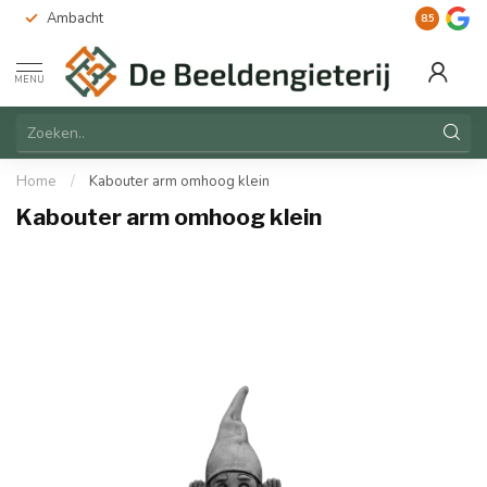
Ambacht
Duurzaam
8.5
MENU
Home
/
Kabouter arm omhoog klein
Kabouter arm omhoog klein