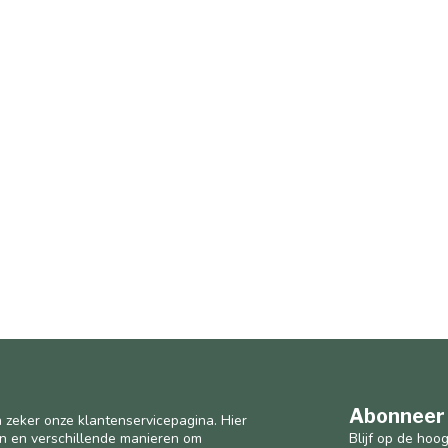
Abonneer 
 zeker onze klantenservicepagina. Hier
Blijf op de hoo
en en verschillende manieren om