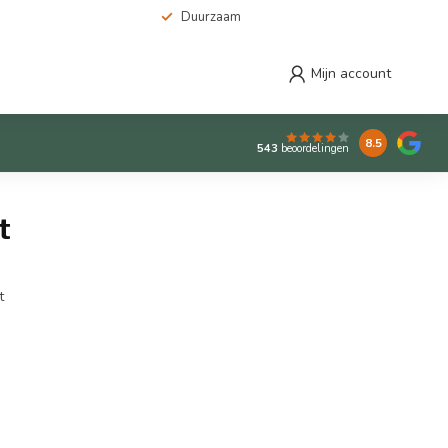
Duurzaam
Mijn account
8.5
543
beoordelingen
t
t