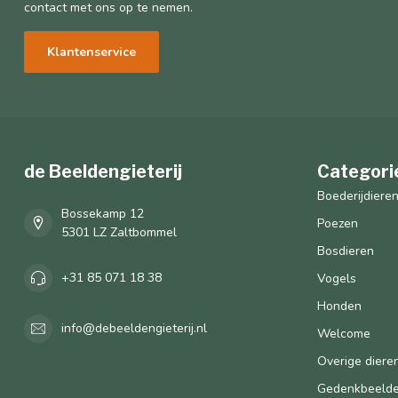
contact met ons op te nemen.
Klantenservice
de Beeldengieterij
Categori
Boederijdiere
Bossekamp 12
Poezen
5301 LZ Zaltbommel
Bosdieren
+31 85 071 18 38
Vogels
Honden
info@debeeldengieterij.nl
Welcome
Overige diere
Gedenkbeeld