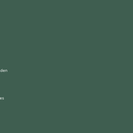
n
lden
es