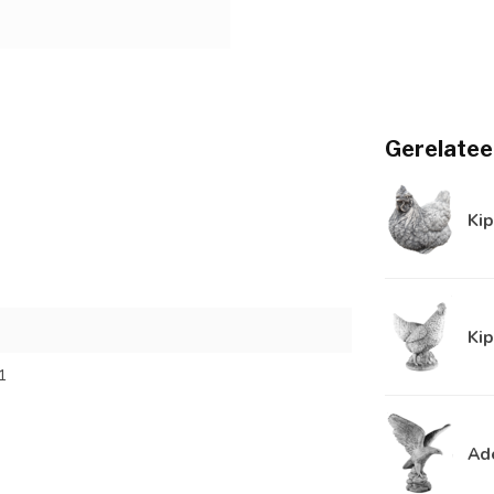
Gerelatee
Kip
Kip
1
Ad