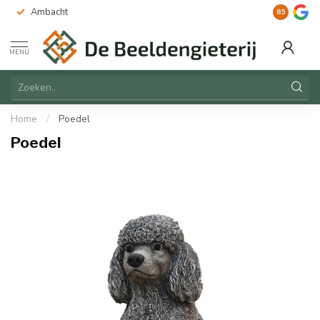
Ambacht
Duurzaam
8.5
MENU
Home
/
Poedel
Poedel