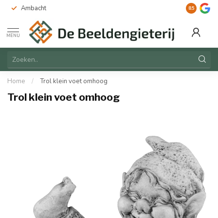
Ambacht
Duurzaam
8.5
MENU
Home
/
Trol klein voet omhoog
Trol klein voet omhoog