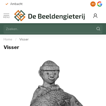
Ambacht
Duurzaam
8.5
MENU
Home
/
Visser
Visser