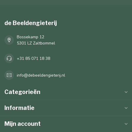
de Beeldengieterij
Bossekamp 12
5301 LZ Zaltbommel
+31 85 071 18 38
info@debeeldengieterij.nl
Categorieën
Informatie
Mijn account