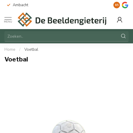
Ambacht
Duurzaam
8.5
MENU
Home
/
Voetbal
Voetbal