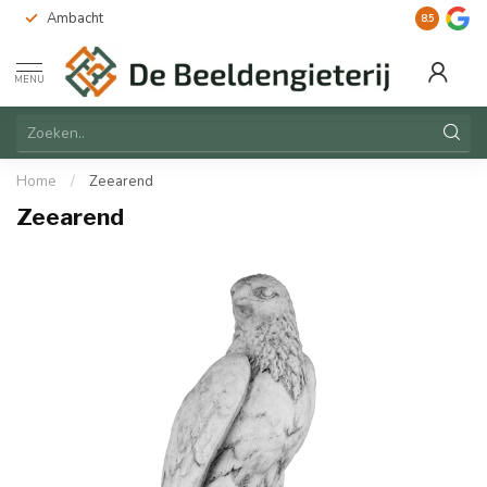
Ambacht
Duurzaam
8.5
MENU
Home
/
Zeearend
Zeearend