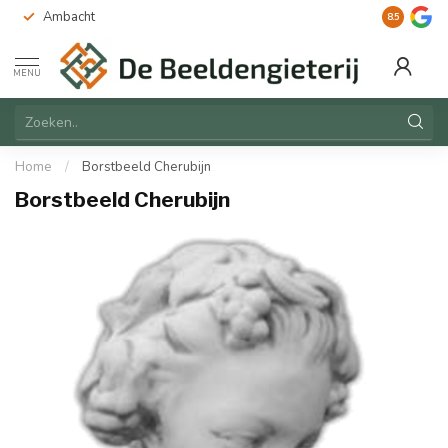
Ambacht
Duurzaam
8.5
MENU
Home
/
Borstbeeld Cherubijn
Borstbeeld Cherubijn